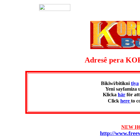
Adresê pera KO
Bikiwi/bitikni
tiya
Yeni sayfamiza 
Klicka
här
för at
Click
here
to 
NEW H
http://www.free